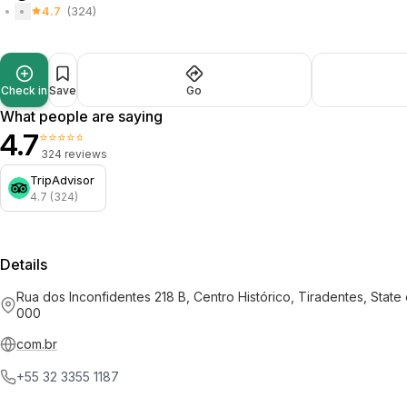
4.7
(324)
Check in
Save
Go
What people are saying
4.7
⭐⭐⭐⭐⭐
324 reviews
TripAdvisor
4.7 (324)
Details
Rua dos Inconfidentes 218 B, Centro Histórico, Tiradentes, State
000
com.br
+55 32 3355 1187